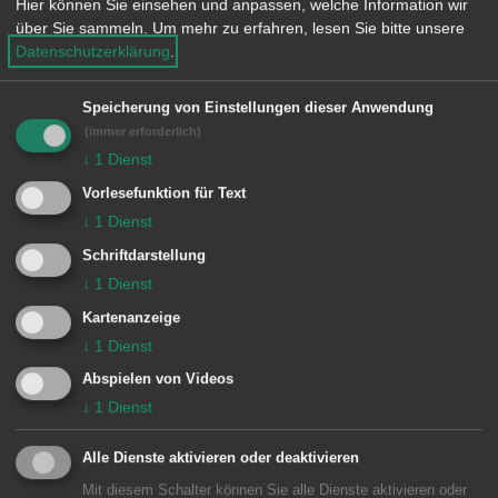
Hier können Sie einsehen und anpassen, welche Information wir
e
Für die von Ihnen ausgewählten Filter
über Sie sammeln.
Um mehr zu erfahren, lesen Sie bitte unsere
n
Datenschutzerklärung
.
liegen leider keine Inhalte vor
Speicherung von Einstellungen dieser Anwendung
(immer erforderlich)
↓
1
Dienst
Vorlesefunktion für Text
↓
1
Dienst
Schriftdarstellung
Unsere Anschrift
↓
1
Dienst
Evangelische Kirche Fachsenfeld
Kartenanzeige
↓
1
Dienst
Waiblinger Straße 19
73434
Aalen-Fachsenfeld
Abspielen von Videos
↓
1
Dienst
Subwebs
Alle Dienste aktivieren oder deaktivieren
Mit diesem Schalter können Sie alle Dienste aktivieren oder