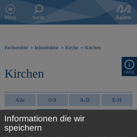
D
i
Menu
Suche
r
e
k
t
z
Fachsenfeld
Infrastruktur
Kirche
Kirchen
u
m
I
Kirchen
n
h
a
l
t
Alle
0-9
A-D
E-H
s
p
I-L
M-P
Q-U
V-Z
r
Informationen die wir
i
speichern
n
g