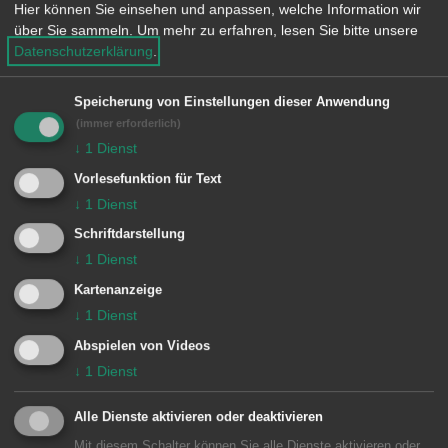
M
Hier können Sie einsehen und anpassen, welche Information wir
über Sie sammeln.
Um mehr zu erfahren, lesen Sie bitte unsere
Datenschutzerklärung
.
Musikverein Fachsenfeld 1956 e. V.
Speicherung von Einstellungen dieser Anwendung
(immer erforderlich)
R
↓
1
Dienst
Vorlesefunktion für Text
Reit- und Fahrverein Aalen-
↓
1
Dienst
Fachsenfeld und Umgebung e. V.
Schriftdarstellung
↓
1
Dienst
Kartenanzeige
↓
1
Dienst
S
Abspielen von Videos
Schützenverein Hubertus
↓
1
Dienst
Fachsenfeld e.V.
Alle Dienste aktivieren oder deaktivieren
Mit diesem Schalter können Sie alle Dienste aktivieren oder