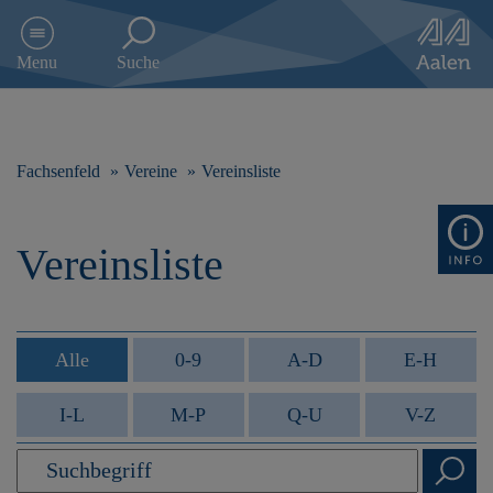
D
i
Menu
Suche
r
e
k
t
z
Fachsenfeld
Vereine
Vereinsliste
u
m
I
Vereinsliste
n
h
a
l
t
Alle
0-9
A-D
E-H
s
p
I-L
M-P
Q-U
V-Z
r
i
n
g