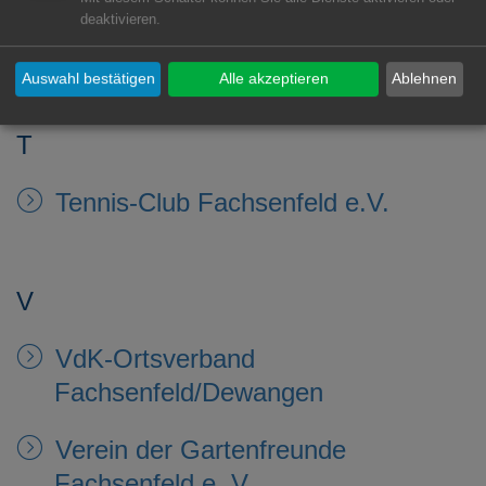
Sportverein Germania Fachsenfeld
deaktivieren.
1912 e.V.
Auswahl bestätigen
Alle akzeptieren
Ablehnen
T
Tennis-Club Fachsenfeld e.V.
V
VdK-Ortsverband
Fachsenfeld/Dewangen
Verein der Gartenfreunde
Fachsenfeld e. V.