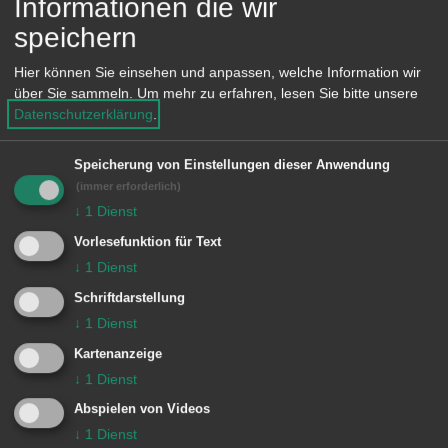
Informationen die wir
e
speichern
n
E
Hier können Sie einsehen und anpassen, welche Information wir
über Sie sammeln.
Um mehr zu erfahren, lesen Sie bitte unsere
Datenschutzerklärung
.
Evangelische Kirche Fachsenfeld
Speicherung von Einstellungen dieser Anwendung
Keine weiteren Einträge vorhanden.
(immer erforderlich)
↓
1
Dienst
Vorlesefunktion für Text
↓
1
Dienst
Schriftdarstellung
↓
1
Dienst
Kartenanzeige
Unsere Anschrift
↓
1
Dienst
Abspielen von Videos
Evangelische Kirche Fachsenfeld
↓
1
Dienst
Waiblinger Straße 19