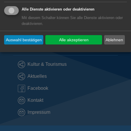
73434
Aalen-Fachsenfeld
Alle Dienste aktivieren oder deaktivieren
Mit diesem Schalter können Sie alle Dienste aktivieren oder
deaktivieren.
Subwebs
Auswahl bestätigen
Alle akzeptieren
Ablehnen
Direktlinks
Kultur & Tourismus
Aktuelles
Facebook
Kontakt
Impressum