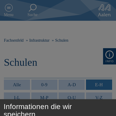
D
i
Menu
Suche
r
e
k
t
z
Fachsenfeld
Infrastruktur
Schulen
u
m
I
Schulen
n
h
a
l
t
Alle
0-9
A-D
E-H
s
p
I-L
M-P
Q-U
V-Z
r
i
Informationen die wir
n
speichern
g