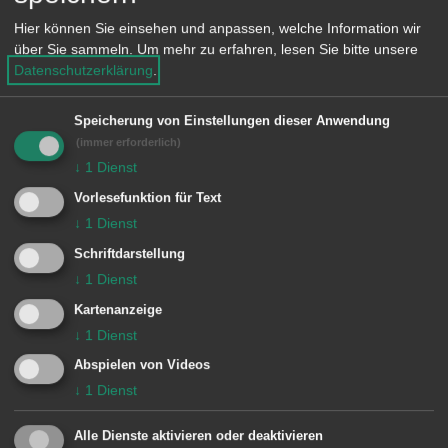
e
Für die von Ihnen ausgewählten Filter
Hier können Sie einsehen und anpassen, welche Information wir
n
liegen leider keine Inhalte vor
über Sie sammeln.
Um mehr zu erfahren, lesen Sie bitte unsere
Datenschutzerklärung
.
Speicherung von Einstellungen dieser Anwendung
(immer erforderlich)
↓
1
Dienst
Vorlesefunktion für Text
↓
1
Dienst
Unsere Anschrift
Schriftdarstellung
↓
1
Dienst
Reinhard-von-Koenig-Schule Fachsenfeld
Kartenanzeige
Kirchstraße 45
↓
1
Dienst
73434
Aalen-Fachsenfeld
Abspielen von Videos
07366 9631-0
↓
1
Dienst
poststelle@04125325.schule.bwl.de
Alle Dienste aktivieren oder deaktivieren