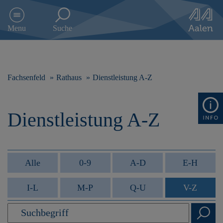
D
i
Menu
Suche
r
e
k
t
z
Fachsenfeld
Rathaus
Dienstleistung A-Z
u
m
I
Dienstleistung A-Z
n
h
a
l
t
Alle
0-9
A-D
E-H
s
p
I-L
M-P
Q-U
V-Z
r
i
n
g