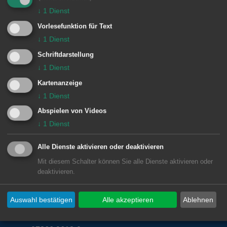
↓
1
Dienst
Wohnungsgeber
Vorlesefunktion für Text
(Wohnungsgeberbestätigung)
↓
1
Dienst
Schriftdarstellung
Keine weiteren Einträge vorhanden.
↓
1
Dienst
Kartenanzeige
↓
1
Dienst
Abspielen von Videos
↓
1
Dienst
Alle Dienste aktivieren oder deaktivieren
Unsere Anschrift
Mit diesem Schalter können Sie alle Dienste aktivieren oder
deaktivieren.
Geschäftsstelle Fachsenfeld
Auswahl bestätigen
Alle akzeptieren
Ablehnen
Waiblinger Straße 1
73434
Aalen-Fachsenfeld