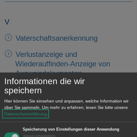
e
n
V
Vaterschaftsanerkennung
Verlustanzeige und
Wiederauffinden-Anzeige von
Ausweisdokumenten
Informationen die wir
speichern
W
Hier können Sie einsehen und anpassen, welche Information wir
über Sie sammeln.
Um mehr zu erfahren, lesen Sie bitte unsere
Datenschutzerklärung
.
Wohnortänderungen
Speicherung von Einstellungen dieser Anwendung
Wohnsitzerklärungen
(immer erforderlich)