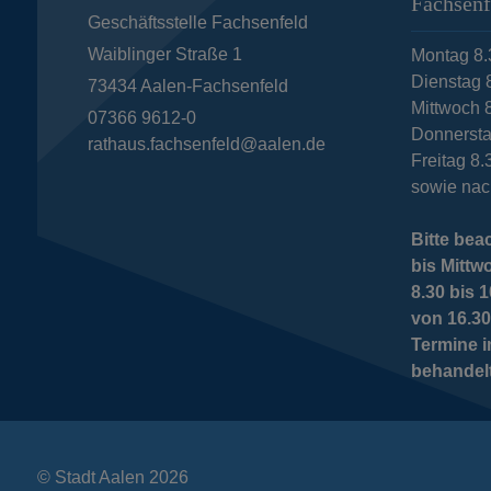
Fachsenf
Geschäftsstelle Fachsenfeld
Waiblinger Straße 1
Montag 8.
Dienstag 
73434
Aalen-Fachsenfeld
Mittwoch 8
07366 9612-0
Donnersta
rathaus.fachsenfeld@aalen.de
Freitag 8.
sowie nac
Bitte bea
bis Mittw
8.30 bis
von 16.30
Termine 
behandel
© Stadt Aalen 2026