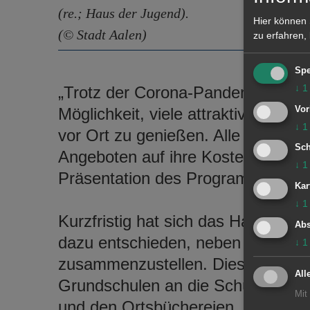
(re.; Haus der Jugend).
Hier können 
(© Stadt Aalen)
zu erfahren,
Spe
↓
1
„Trotz der Corona-Pandemie haben
Vor
Möglichkeit, viele attraktive und s
↓
1
vor Ort zu genießen. Alle Daheim
Sch
Angeboten auf ihre Kosten“, sagte
↓
1
Präsentation des Programmhefts.
Kar
↓
1
Kurzfristig hat sich das Haus der
Abs
dazu entschieden, neben des Onli
↓
1
zusammenzustellen. Diese wird no
All
Grundschulen an die Schüler*innen 
Mit
und den Ortsbüchereien, den Gesc