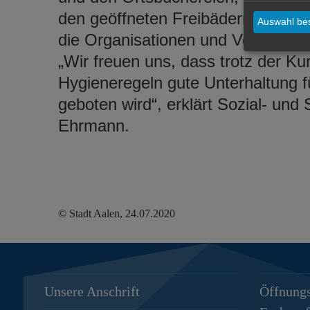
den geöffneten Freibädern ausgele
Auswahl bes
die Organisationen und Vereine, d
„Wir freuen uns, dass trotz der Ku
Hygieneregeln gute Unterhaltung f
geboten wird“, erklärt Sozial- und
Ehrmann.
© Stadt Aalen, 24.07.2020
Unsere Anschrift
Öffnungs