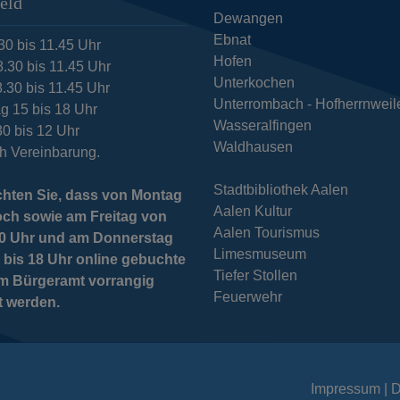
eld
Dewangen
Ebnat
30 bis 11.45 Uhr
Hofen
8.30 bis 11.45 Uhr
Unterkochen
.30 bis 11.45 Uhr
Unterrombach - Hofherrnweil
g 15 bis 18 Uhr
Wasseralfingen
30 bis 12 Uhr
Waldhausen
h Vereinbarung.
Stadtbibliothek Aalen
chten Sie, dass von Montag
Aalen Kultur
och sowie am Freitag von
Aalen Tourismus
 10 Uhr und am Donnerstag
Limesmuseum
 bis 18 Uhr online gebuchte
Tiefer Stollen
im Bürgeramt vorrangig
Feuerwehr
t werden.
Impressum
D