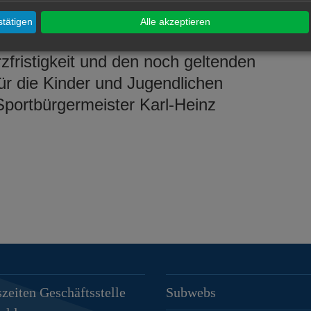
gt. Die Anmeldung erfolgt direkt über
tätigen
Alle akzeptieren
ie darin Programmpunkte anbieten.
rzfristigkeit und den noch geltenden
ür die Kinder und Jugendlichen
 Sportbürgermeister Karl-Heinz
zeiten Geschäftsstelle
Subwebs