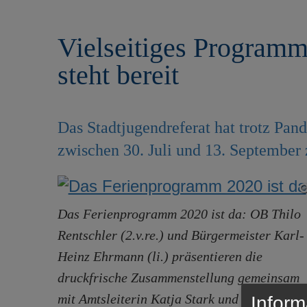
r
e
i
n
Vielseitiges Programm
n
g
steht bereit
e
n
Das Stadtjugendreferat hat trotz Pa
zwischen 30. Juli und 13. September
Das Ferienprogramm 2020 ist da: OB Thilo
Rentschler (2.v.re.) und Bürgermeister Karl-
Heinz Ehrmann (li.) präsentieren die
druckfrische Zusammenstellung gemeinsam
mit Amtsleiterin Katja Stark und Reiner Pet
Inform