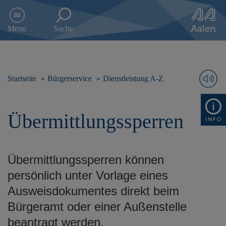
D
i
Menu
Suche
r
e
k
t
z
Startseite
Bürgerservice
Dienstleistung A-Z
u
m
I
Übermittlungssperren
n
h
a
l
Übermittlungssperren können
t
s
persönlich unter Vorlage eines
p
Ausweisdokumentes direkt beim
r
i
Bürgeramt oder einer Außenstelle
n
beantragt werden.
g