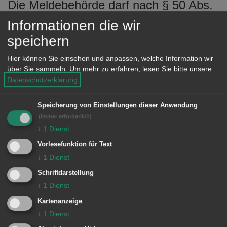
Die Meldebehörde darf nach § 50 Abs.
3 den Adressbuchverlagen, zu allen
Informationen die wir
Einwohnern, die das 18. Lebensjahr
speichern
vollendet haben, Daten für die
Hier können Sie einsehen und anpassen, welche Information wir
Herausgabe von Adressbüchern
über Sie sammeln.
Um mehr zu erfahren, lesen Sie bitte unsere
Datenschutzerklärung
.
(Adressverzeichnisse in Buchform)
übermitteln. Sollten Sie damit nicht
Speicherung von Einstellungen dieser Anwendung
einverstanden sein, könnten Sie nach §
(immer erforderlich)
50 Abs. 5 BMG der Datenübermittlung
↓
1
Dienst
widersprechen.
Vorlesefunktion für Text
↓
1
Dienst
Übermittlung von Daten an eine
Schriftdarstellung
öffentlich-rechtliche
↓
1
Dienst
Religionsgesellschaft
Kartenanzeige
↓
1
Dienst
Wenn Mitglieder einer öffentlich-