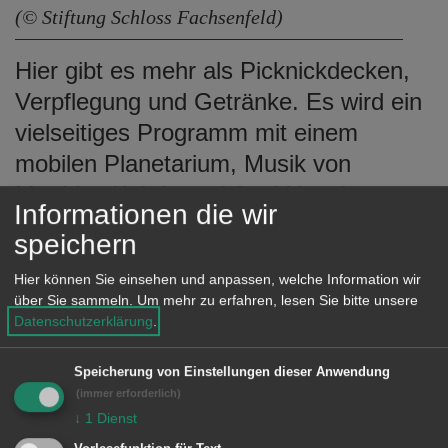
(© Stiftung Schloss Fachsenfeld)
Hier gibt es mehr als Picknickdecken,
Verpflegung und Getränke. Es wird ein
vielseitiges Programm mit einem
mobilen Planetarium, Musik von
Matthias Kehrle und Axel Nagel,
Informationen die wir
Teleskopschau mit der Astronomischen
speichern
Vereinigung Aalen, Führung durch
Hier können Sie einsehen und anpassen, welche Information wir
unsere Ausstellung, Vorträge und
über Sie sammeln.
Um mehr zu erfahren, lesen Sie bitte unsere
natürlich eine gemeinsame Jagd nach
Datenschutzerklärung
.
Sternschnuppen geboten.
Speicherung von Einstellungen dieser Anwendung
(immer erforderlich)
↓
1
Dienst
Info: