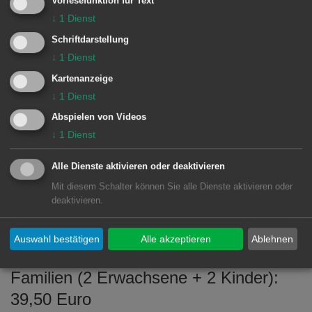
Vorlesefunktion für Text
↓
1
Dienst
Die Veranstaltung findet nur bei
Schriftdarstellung
niederschlagsfreiem Wetter statt. Sollte
↓
1
Dienst
die Veranstaltung abgesagt werden,
Kartenanzeige
wird der Ticketpreis zurückerstattet.
↓
1
Dienst
Die Tickets können in der Tourist-Info
Abspielen von Videos
und auf Schloss Fachsenfeld gekauft
↓
1
Dienst
werden.
Alle Dienste aktivieren oder deaktivieren
Die Eintrittspreise betragen:
Mit diesem Schalter können Sie alle Dienste aktivieren oder
deaktivieren.
Einzelticket: 19,50 Euro,
Ermäßigter Preis (6 bis 16 Jahre): 5
Auswahl bestätigen
Alle akzeptieren
Ablehnen
Euro,
Familien (2 Erwachsene + 2 Kinder):
39,50 Euro