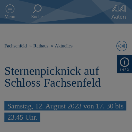
D
i
Menu
Suche
r
e
k
t
z
Fachsenfeld
Rathaus
Aktuelles
u
m
I
Sternenpicknick auf
n
h
Schloss Fachsenfeld
a
l
t
s
Samstag, 12. August 2023 von 17. 30 bis
p
r
23.45 Uhr.
i
n
g