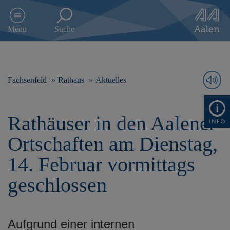
D
i
Menu
Suche
r
e
k
t
z
Fachsenfeld
Rathaus
Aktuelles
u
m
I
Rathäuser in den Aalener
n
h
Ortschaften am Dienstag,
a
l
14. Februar vormittags
t
s
geschlossen
p
r
i
n
Aufgrund einer internen
g