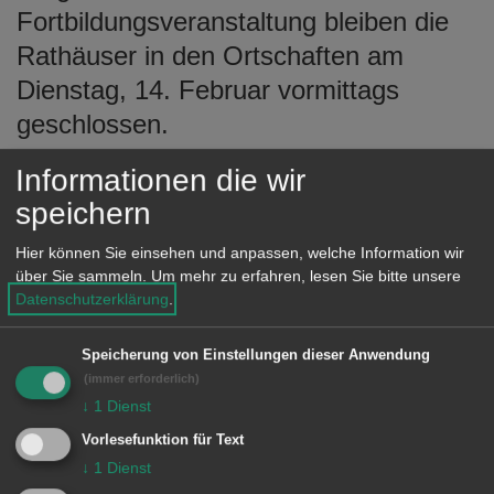
e
Fortbildungsveranstaltung bleiben die
n
Rathäuser in den Ortschaften am
Dienstag, 14. Februar vormittags
geschlossen.
Die Mitarbeiterinnen und Mitarbeiter
Informationen die wir
stehen dann für Anliegen gerne
speichern
entsprechend der regulären
Hier können Sie einsehen und anpassen, welche Information wir
Öffnungszeiten ab Mittwoch, 15.
über Sie sammeln.
Um mehr zu erfahren, lesen Sie bitte unsere
Datenschutzerklärung
.
Februar wieder zur Verfügung.
Speicherung von Einstellungen dieser Anwendung
Das Rathaus in Aalen ist zu den
(immer erforderlich)
bekannten Öffnungszeiten geöffnet.
↓
1
Dienst
Vorlesefunktion für Text
↓
1
Dienst