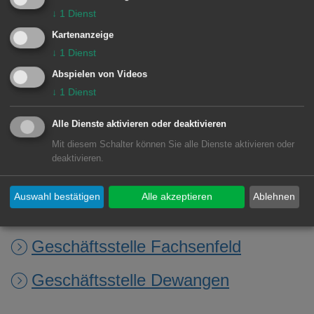
↓
1
Dienst
Kartenanzeige
Zuständige Dienststellen
↓
1
Dienst
Standesamt
Abspielen von Videos
↓
1
Dienst
Bezirksamt Wasseralfingen
Alle Dienste aktivieren oder deaktivieren
Rathaus Hofen
Mit diesem Schalter können Sie alle Dienste aktivieren oder
deaktivieren.
Geschäftsstelle Waldhausen
Auswahl bestätigen
Alle akzeptieren
Ablehnen
Geschäftsstelle Ebnat
Geschäftsstelle Fachsenfeld
Geschäftsstelle Dewangen