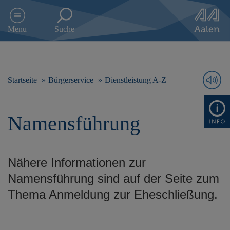
D
i
Menu
Suche
r
e
k
t
z
Startseite
Bürgerservice
Dienstleistung A-Z
u
m
I
Namensführung
n
h
a
l
Nähere Informationen zur
t
s
Namensführung sind auf der Seite zum
p
Thema Anmeldung zur Eheschließung.
r
i
n
g