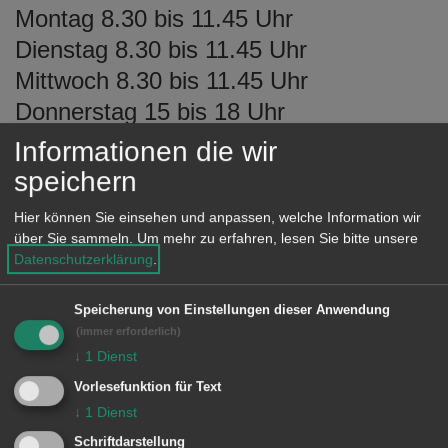
Montag 8.30 bis 11.45 Uhr
Dienstag 8.30 bis 11.45 Uhr
Mittwoch 8.30 bis 11.45 Uhr
Donnerstag 15 bis 18 Uhr
Freitag 8.30 bis 12 Uhr
Informationen die wir
sowie nach Vereinbarung.
speichern
Hier können Sie einsehen und anpassen, welche Information wir
Bitte beachten Sie, dass von
über Sie sammeln.
Um mehr zu erfahren, lesen Sie bitte unsere
Datenschutzerklärung
.
Montag bis Mittwoch sowie am
Freitag von 8.30 bis 10 Uhr und am
Speicherung von Einstellungen dieser Anwendung
Donnerstag von 16.30 bis 18 Uhr
(immer erforderlich)
online gebuchte Termine im
↓
1
Dienst
Bürgeramt vorrangig behandelt
Vorlesefunktion für Text
↓
1
Dienst
werden.
Schriftdarstellung