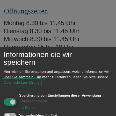
Öffnungszeiten
Montag 8.30 bis 11.45 Uhr
Dienstag 8.30 bis 11.45 Uhr
Mittwoch 8.30 bis 11.45 Uhr
Donnerstag 15 bis 18 Uhr
Informationen die wir
Freitag 8.30 bis 12 Uhr
speichern
sowie nach Vereinbarung.
Hier können Sie einsehen und anpassen, welche Information wir
über Sie sammeln.
Um mehr zu erfahren, lesen Sie bitte unsere
Bitte beachten Sie, dass von
Datenschutzerklärung
.
Montag bis Mittwoch sowie am
Freitag von 8.30 bis 10 Uhr und am
Speicherung von Einstellungen dieser Anwendung
(immer erforderlich)
Donnerstag von 16.30 bis 18 Uhr
↓
1
Dienst
online gebuchte Termine im
Vorlesefunktion für Text