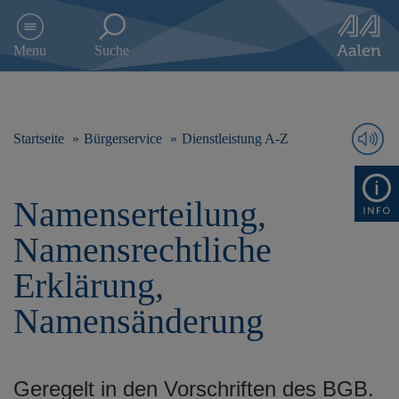
D
i
Menu
Suche
r
e
k
t
z
Startseite
Bürgerservice
Dienstleistung A-Z
u
m
I
Namenserteilung,
n
h
Namensrechtliche
a
l
Erklärung,
t
s
Namensänderung
p
r
i
n
Geregelt in den Vorschriften des BGB.
g