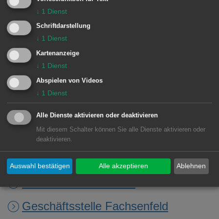
Bürgeramt vorrangig behandelt
↓
1
Dienst
werden.
Schriftdarstellung
↓
1
Dienst
Kartenanzeige
Zuständige Dienststellen
↓
1
Dienst
Abspielen von Videos
Standesamt
↓
1
Dienst
Bezirksamt Unterkochen
Alle Dienste aktivieren oder deaktivieren
Mit diesem Schalter können Sie alle Dienste aktivieren oder
Bezirksamt Wasseralfingen
deaktivieren.
Geschäftsstelle Dewangen
Auswahl bestätigen
Alle akzeptieren
Ablehnen
Geschäftsstelle Ebnat
Geschäftsstelle Fachsenfeld