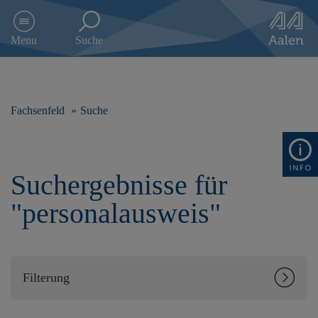
D
i
Menu
Suche
r
e
k
t
z
Fachsenfeld
Suche
u
m
I
n
Suchergebnisse für
h
a
"personalausweis"
l
t
s
p
r
Filterung
i
n
g