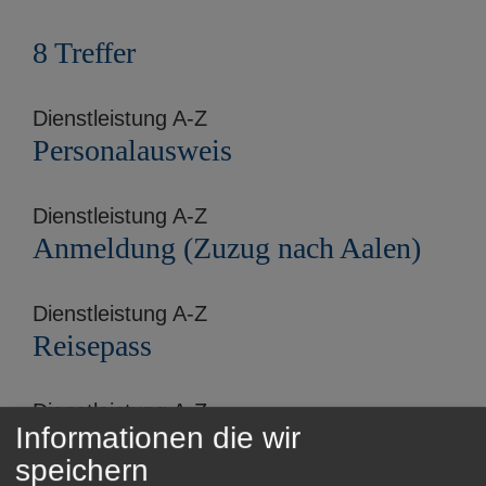
e
n
8 Treffer
Dienstleistung A-Z
Personalausweis
Dienstleistung A-Z
Anmeldung (Zuzug nach Aalen)
Dienstleistung A-Z
Reisepass
Dienstleistung A-Z
Informationen die wir
Status von Pass- und
speichern
Ausweisanträgen online abfragen