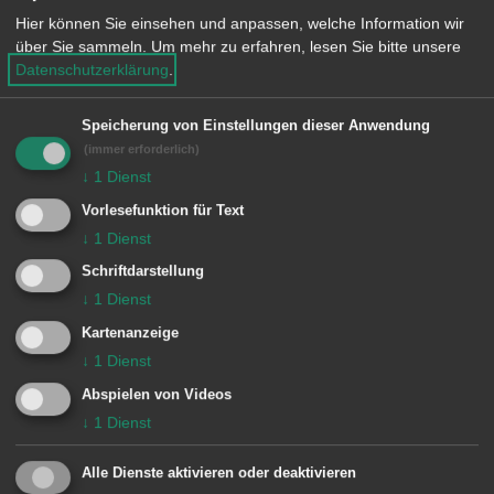
Hier können Sie einsehen und anpassen, welche Information wir
über Sie sammeln.
Um mehr zu erfahren, lesen Sie bitte unsere
Dienstleistung A-Z
Datenschutzerklärung
.
Verlustanzeige und
Wiederauffinden-Anzeige von
Speicherung von Einstellungen dieser Anwendung
Ausweisdokumenten
(immer erforderlich)
↓
1
Dienst
Vorlesefunktion für Text
Dienstleistung A-Z
↓
1
Dienst
Ummeldung (Umzug innerhalb
Schriftdarstellung
von Aalen)
↓
1
Dienst
Kartenanzeige
Dienstleistung A-Z
↓
1
Dienst
Fischereischeine
Abspielen von Videos
↓
1
Dienst
Dienstleistung A-Z
Alle Dienste aktivieren oder deaktivieren
Abmeldung (Wegzug aus Aalen)